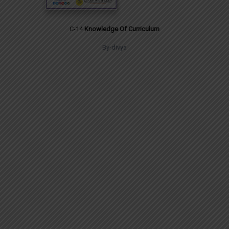
C-14
Knowledge Of Curriculum
By-divya