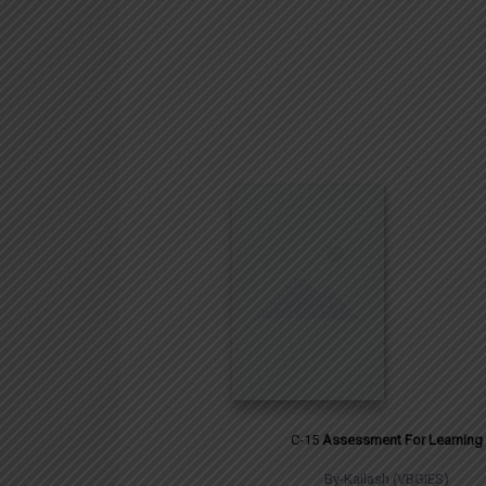
C-15
Assessment For Learning
By-Kailash (VBGIES)