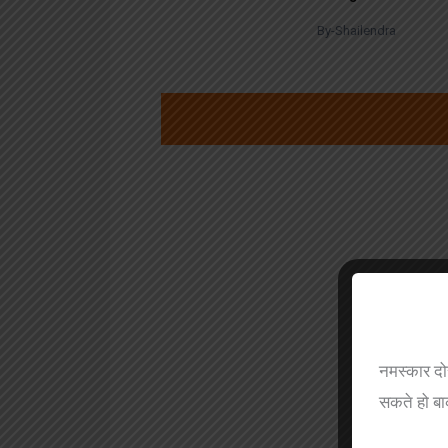
By-Shailendra
नमस्कार दो
सकते हो बा