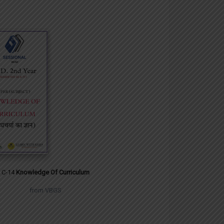
C-14
Knowledge Of Curriculum
from VBGS