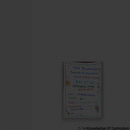
C-14
Knowledge Of Curriculum