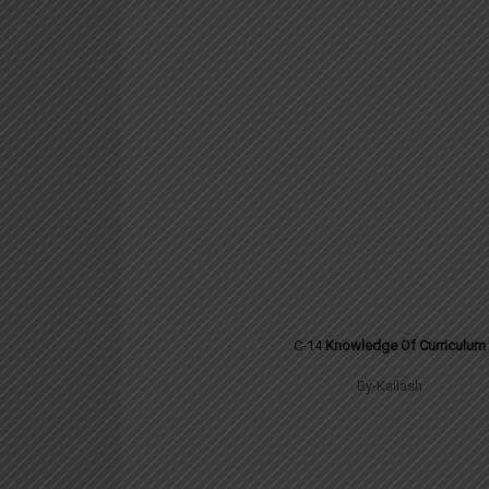
C-14
Knowledge Of Curriculum
By-Kailash