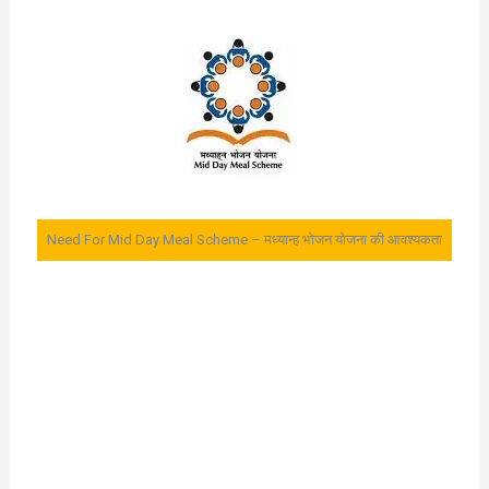
Need For Mid Day Meal Scheme – मध्यान्ह भोजन योजना की आवश्यकता