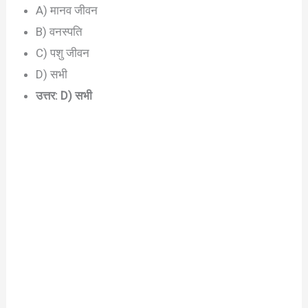
A) मानव जीवन
B) वनस्पति
C) पशु जीवन
D) सभी
उत्तर: D) सभी